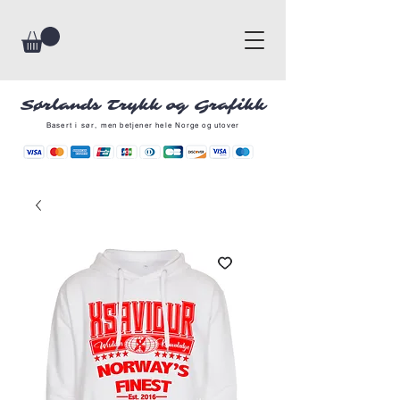
Sørlands Trykk og Grafikk
Basert i sør, men betjener hele Norge og utover