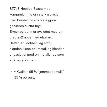
ST718 Hooded Sweat med
kengurulomme er i sterk isolasjon
med børstet innside for å gjøre
genseren ekstra myk.
Ermer og bunn er avsluttet med en
bred 2x2 ribbe med elastan .
Hetten er i dobbelt lag stoff,
blondehullene er i metall og blonden
er avsluttet med en metallende som
er åpen i bunnen.
• Kvalitet: 65 % kjemmet bomull /
35 % polyester
Ask: 88 % kammet bomull / 11 %
polyester / 1 % viskose
Oxford Grey: 74 % kjemmet
bomull / 11 % polyester / 15 %
viskose