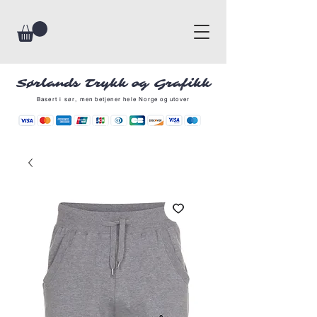
Sørlands Trykk og Grafikk
Basert i sør, men betjener hele Norge og utover