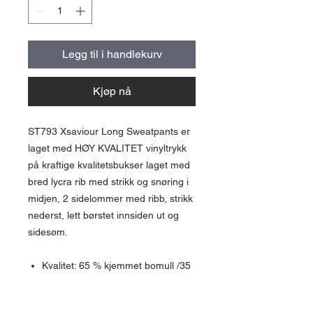
Legg til i handlekurv
Kjøp nå
ST793 Xsaviour Long Sweatpants er
laget med HØY KVALITET vinyltrykk
på kraftige kvalitetsbukser laget med
bred lycra rib med strikk og snøring i
midjen, 2 sidelommer med ribb, strikk
nederst, lett børstet innsiden ut og
sidesøm.
Kvalitet: 65 % kjemmet bomull /35
% polyester
Ask: 88 % kammet bomull / 11 %