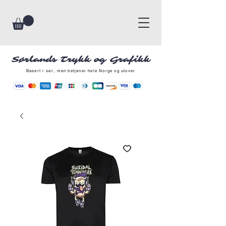
Sørlands Trykk og Grafikk
Basert i sør, men betjener hele Norge og utover