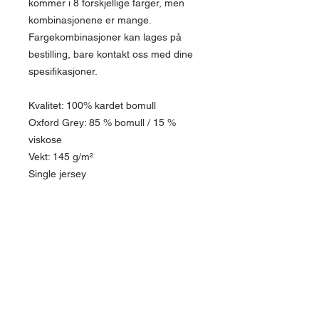
kommer i 8 forskjellige farger, men
kombinasjonene er mange.
Fargekombinasjoner kan lages på
bestilling, bare kontakt oss med dine
spesifikasjoner.
Kvalitet: 100% kardet bomull
Oxford Grey: 85 % bomull / 15 %
viskose
Vekt: 145 g/m²
Single jersey
PRODUKTINFO
Jeg er en produktdetalj. Jeg er et flott sted å
RETNINGSLINJER FOR RETUR
legge til mer informasjon om produktet ditt,
OG REFUSJON
for eksempel størrelse, materiale,
vedlikehold og rengjøringsinstruksjoner.
Jeg er en retur- og refusjonspolicy. Jeg er et
Dette er også et flott sted å skrive hva som
flott sted å fortelle kundene dine hva de skal
gjør dette produktet spesielt og hvordan
gjøre i tilfelle de er misfornøyde med kjøpet.