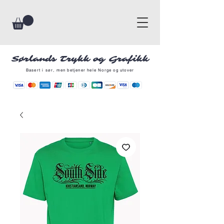
Sørlands Trykk og Grafikk
Basert i sør, men betjener hele Norge og utover