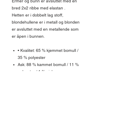
Ermer og bunn er avsluttet med en
bred 2x2 ribbe med elastan .
Hetten er i dobbelt lag stoff,
blondehullene er i metall og blonden
er avsluttet med en metallende som
er åpen i bunnen.
• Kvalitet: 65 % kjemmet bomull /
35 % polyester
Ask: 88 % kammet bomull / 11 %
polyester / 1 % viskose
Oxford Grey: 74 % kjemmet
bomull / 11 % polyester / 15 %
viskose
Vekt: 350 g/m²
Isoli med børstet innside