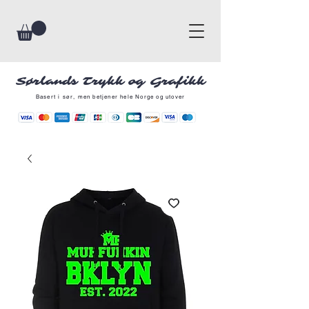
Sørlands Trykk og Grafikk
Basert i sør, men betjener hele Norge og utover