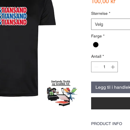
Pris
100,00 kr
Størrelse
*
Velg
Farge
*
Antall
*
Legg til i handle
PRODUCT INFO