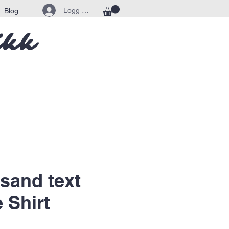
Logg inn
Blog
ikk
nsand text
 Shirt