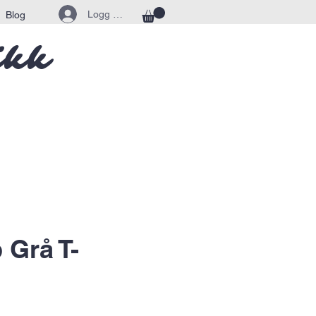
Logg inn
Blog
ikk
 Grå T-