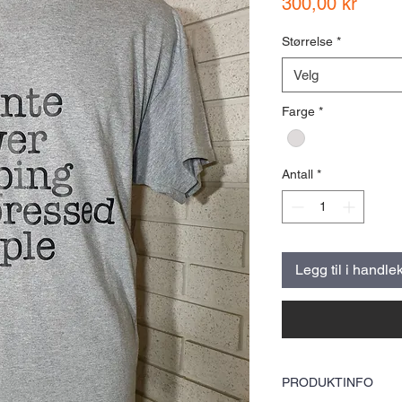
Pris
300,00 kr
Størrelse
*
Velg
Farge
*
Antall
*
Legg til i handle
PRODUKTINFO