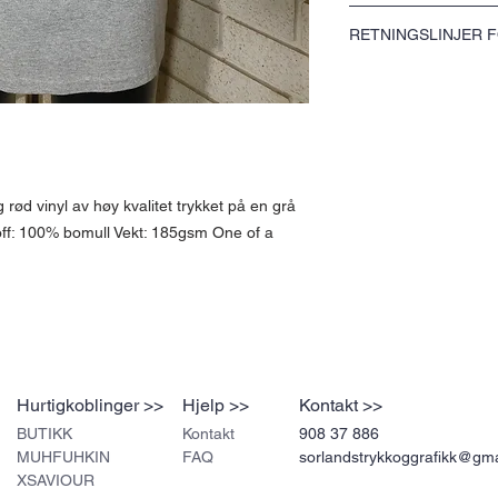
Hip Hop Grey T-skjorten er
RETNINGSLINJER 
på en grå Gildan Heavy-t-
185gsm One of a Kind.
Vennligst se vår returpol
 rød vinyl av høy kvalitet trykket på en grå
toff: 100% bomull Vekt: 185gsm One of a
Hurtigkoblinger >>
Hjelp >>
Kontakt >>
BUTIKK
Kontakt
908 37 886
MUHFUHKIN
FAQ
sorlandstrykkoggrafikk@gm
XSAVIOUR