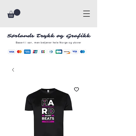
Sørlands Trykk og Grafikk
Basert i sør, men betjener hele Norge og utover