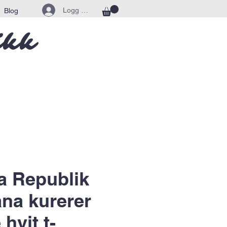
Logg inn
Blog
ikk
la Republik
na kurerer
hvit t-