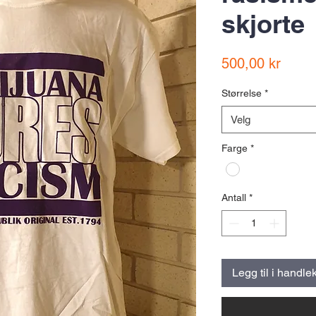
skjorte
Pris
500,00 kr
Størrelse
*
Velg
Farge
*
Antall
*
Legg til i handle