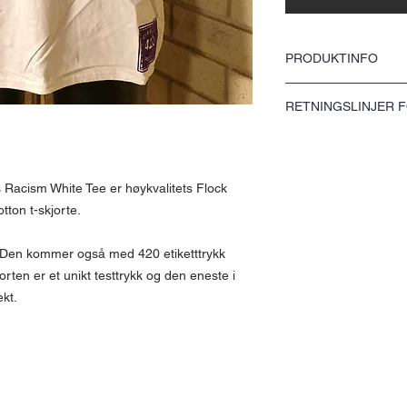
PRODUKTINFO
Guerrilla Republik Mari
RETNINGSLINJER 
høykvalitets Flock HTV tr
skjorte.
Vennligst se vår returpol
Stoff: 100 % bomull Vek
etiketttrykk nederst til v
testtrykk og den eneste i 
 Racism White Tee er høykvalitets Flock
tton t-skjorte.
² Den kommer også med 420 etiketttrykk
orten er et unikt testtrykk og den eneste i
ekt.