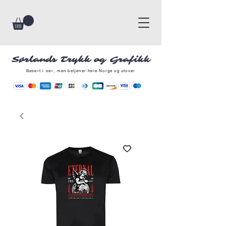
Sørlands Trykk og Grafikk
Basert i sør, men betjener hele Norge og utover