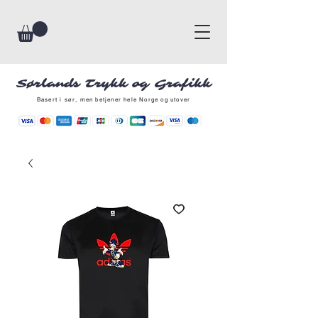
Sørlands Trykk og Grafikk
Basert i sør, men betjener hele Norge og utover