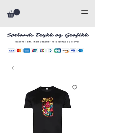
Sørlands Trykk og Grafikk
Basert i sør, men betjener hele Norge og utover