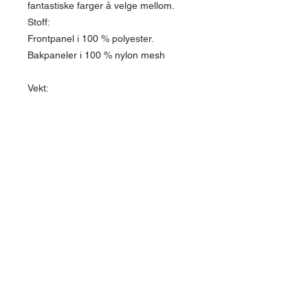
fantastiske farger å velge mellom.
Stoff:
Frontpanel i 100 % polyester.
Bakpaneler i 100 % nylon mesh
Vekt:
63g
Prissetting
Prisen som vises er for én enkelt lue som
inkluderer ett sublimasjonstrykk foran. Velg
farge og send oss en e-post med ditt
kunstverk. Hvis du ser etter bulkbestillinger,
Om oss >>
velg farge/farger og bruk kontaktalternativet
for å få ditt gratis tilbud. Eller du kan bare
Sørlands Trykk og Grafikk AS. ble
maile oss på
skapt av kunstneren Capital X
sorlandstrykkoggrafikk@gmail.com
Artwork assistanse er tilgjengelig uten
ekstra kostnad for sikrede bestillinger. Takk
Hurtigkoblinger
for at du valgte Sørlands Trykk og Grafikk
>>