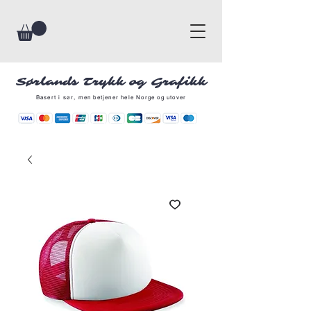
Sørlands Trykk og Grafikk
Basert i sør, men betjener hele Norge og utover