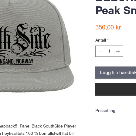
Peak S
Pris
350,00 kr
Antall
*
Legg til i handle
Prissetting
Prisen som vises er for 
napback5 Panel Black SouthSide Player
(Heat Transfer Vinyl Prin
e-post med kunstverket di
høykvalitets 100 % bomullstwill flat bill