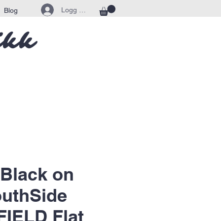
Logg inn
Blog
ikk
 Black on
outhSide
IELD Flat