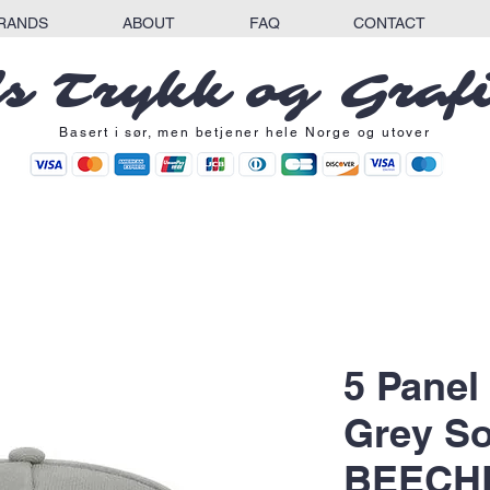
RANDS
ABOUT
FAQ
CONTACT
s Trykk og Graf
Basert i sør, men betjener hele Norge og utover
5 Panel
Grey S
BEECHF