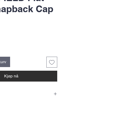
napback Cap
kurv
Kjøp nå
én enkelt lue som inkluderer én HTV
t på forsiden. Velg farge og send oss en
tt. Hvis du ser etter massebestillinger,